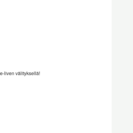
Outlook Live
liven välityksellä!