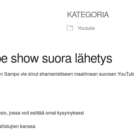
KATEGORIA
Youtube
le Calendar
iCalendar
Office 365
be show suora lähetys
 kun Sampo vie sinut shamanistiseen maailmaan suoraan YouTube-
sio, jossa voit esittää omat kysymyksesi
allistujien kanssa