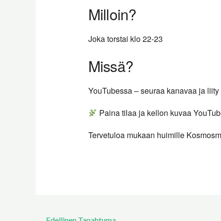
Milloin?
Joka torstai klo 22-23
Missä?
YouTubessa – seuraa kanavaa ja liity
Paina tilaa ja kellon kuvaa YouTub
Tervetuloa mukaan huimille Kosmosma
←
Edellinen Tapahtuma