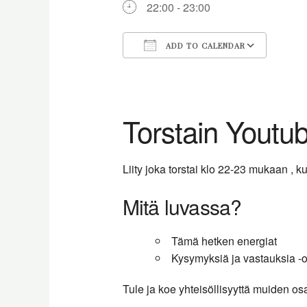
22:00 - 23:00
ADD TO CALENDAR
Download ICS
Goog
Torstain Youtu
Liity joka torstai klo 22-23 mukaan ,
Mitä luvassa?
Tämä hetken energiat
Kysymyksiä ja vastauksia -o
Tule ja koe yhteisöllisyyttä muiden os