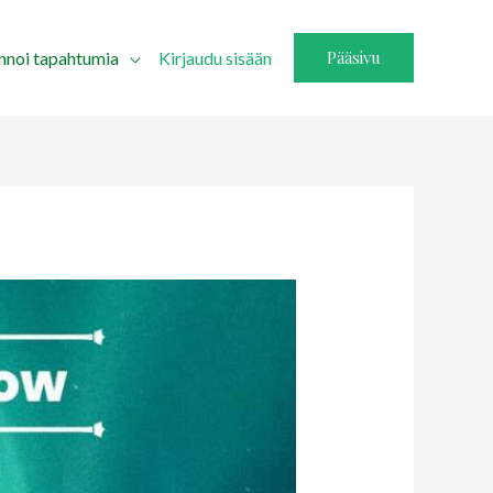
Pääsivu
innoi tapahtumia
Kirjaudu sisään