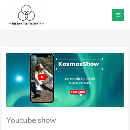
Siirry
sisältöön
Youtube show