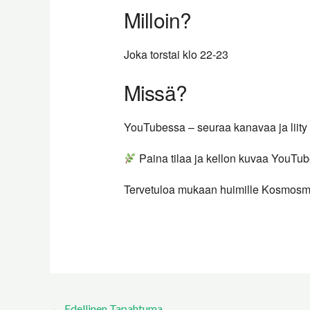
Milloin?
Joka torstai klo 22-23
Missä?
YouTubessa – seuraa kanavaa ja liity
Paina tilaa ja kellon kuvaa YouTub
Tervetuloa mukaan huimille Kosmosma
←
Edellinen Tapahtuma