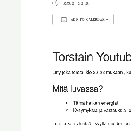
22:00 - 23:00
ADD TO CALENDAR
Download ICS
Goog
Torstain Youtu
Liity joka torstai klo 22-23 mukaan ,
Mitä luvassa?
Tämä hetken energiat
Kysymyksiä ja vastauksia -o
Tule ja koe yhteisöllisyyttä muiden os