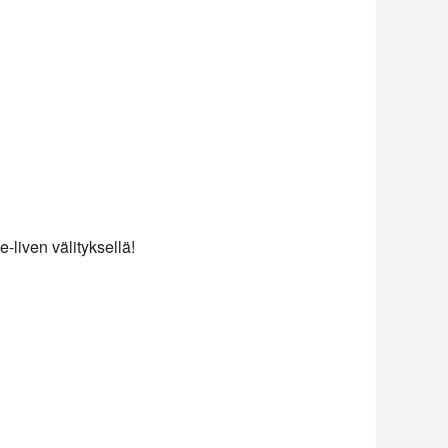
Outlook Live
liven välityksellä!