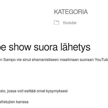
KATEGORIA
Youtube
le Calendar
iCalendar
Office 365
be show suora lähetys
 kun Sampo vie sinut shamanistiseen maailmaan suoraan YouTube-
sio, jossa voit esittää omat kysymyksesi
allistujien kanssa