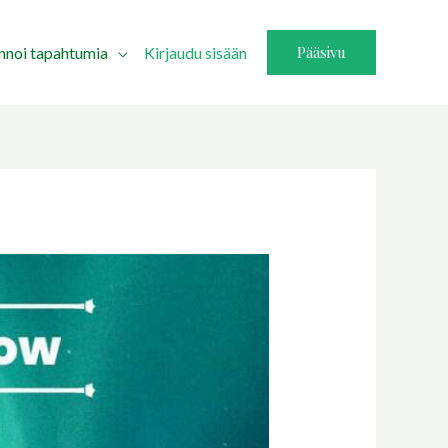
Pääsivu
innoi tapahtumia
Kirjaudu sisään