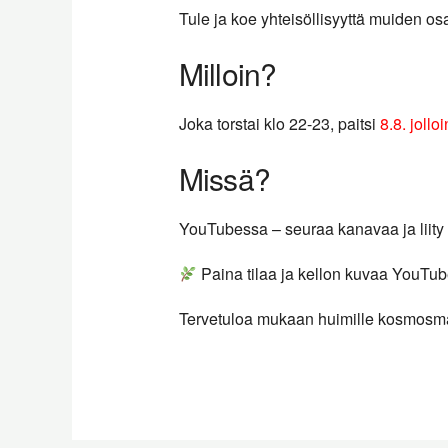
Tule ja koe yhteisöllisyyttä muiden os
Milloin?
Joka torstai klo 22-23, paitsi
8.8. jollo
Missä?
YouTubessa – seuraa kanavaa ja liity
Paina tilaa ja kellon kuvaa YouTub
Tervetuloa mukaan huimille kosmosma