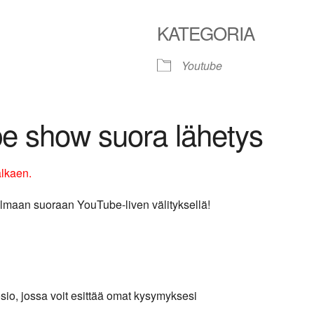
KATEGORIA
Youtube
le Calendar
iCalendar
Office 365
be show suora lähetys
alkaen.
lmaan suoraan YouTube-liven välityksellä!
sio, jossa voit esittää omat kysymyksesi