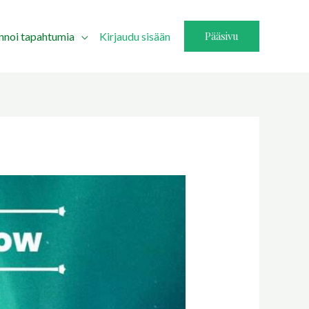
Pääsivu
innoi tapahtumia
Kirjaudu sisään