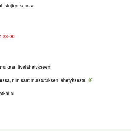
allistujien kanssa
in 23-00
 mukaan livelähetykseen!
essa, niin saat muistutuksen lähetyksestä!
tkalle!