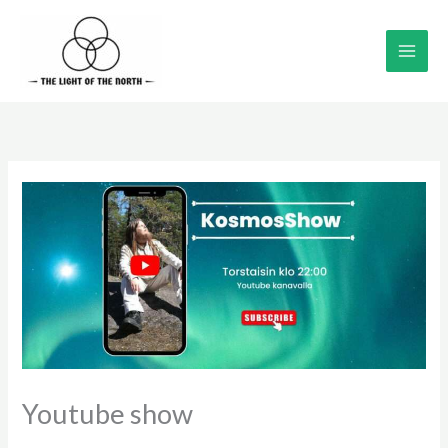
Siirry
sisältöön
Youtube show