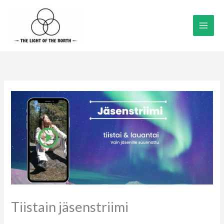
Siirry
sisältöön
Tiistain jäsenstriimi