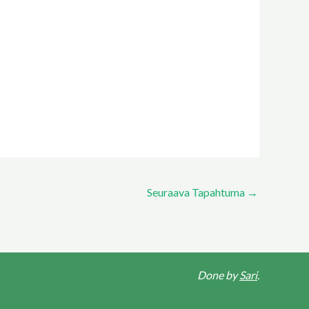
Seuraava Tapahtuma
→
Done by
Sari
.