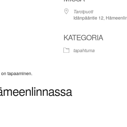
Tarotpuoti
Idänpääntie 12, Hämeenli
KATEGORIA
le Calendar
iCalendar
Office 365
tapahtuma
a on tapaaminen.
ämeenlinnassa