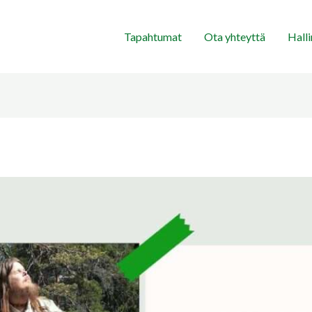
Tapahtumat
Ota yhteyttä
Hall