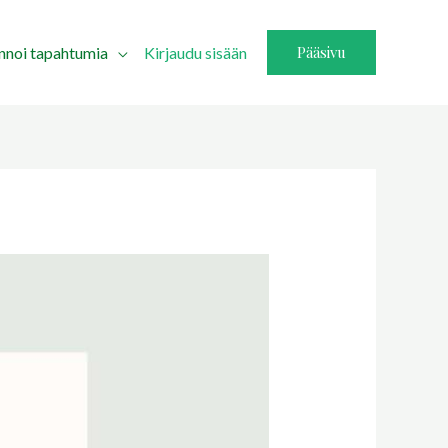
Pääsivu
innoi tapahtumia
Kirjaudu sisään