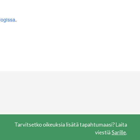
logissa
.
Tarvitsetko oikeuksia lisätä tapahtumaasi? Laita
viestiä
Sarille
.