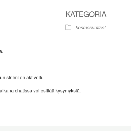
KATEGORIA
kosmosuutiset
le Calendar
iCalendar
Office 365
a.
 striimi on aktivoitu.
 aikana chatissa voi esittää kysymyksiä.