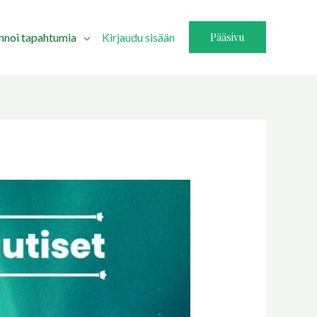
Pääsivu
innoi tapahtumia
Kirjaudu sisään