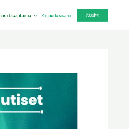
Pääsivu
innoi tapahtumia
Kirjaudu sisään