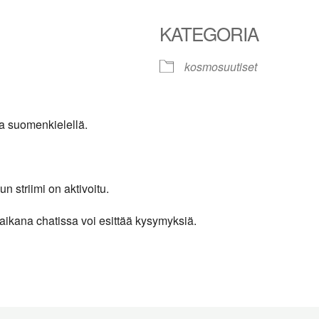
KATEGORIA
kosmosuutiset
le Calendar
iCalendar
Office 365
la suomenkielellä.
 striimi on aktivoitu.
 aikana chatissa voi esittää kysymyksiä.