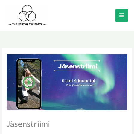
Siirry
sisältöön
Jäsenstriimi